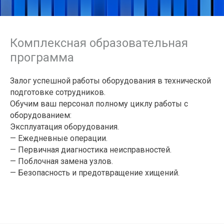
О комп
Комплексная образовательная
Пресс-ц
программа
Структу
Партне
Залог успешной работы оборудования в технической
Информ
подготовке сотрудников.
Приказ
Обучим ваш персонал полному циклу работы с
оборудованием:
Эксплуатация оборудования.
—
Ежедневные операции.
—
Первичная диагностика неисправностей.
—
Поблочная замена узлов.
—
Безопасность и предотвращение хищений.