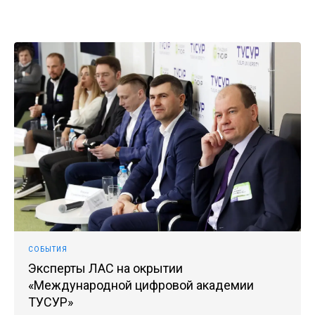
О комп
Пресс-ц
Структу
Партне
Информ
Приказ
СОБЫТИЯ
Эксперты ЛАС на окрытии
«Международной цифровой академии
ТУСУР»